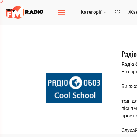
Категорії
Жа
Радіо
Радіо
В ефір
Ви вже
тоді д
пісням
просто
Слухай