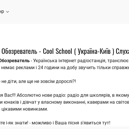
нр
 Обозреватель - Cool School ( Україна-Київ ) Слу
 Обозреватель
- Українська інтернет радіостанція, транслю
і немає реклами і 24 години на добу звучить тільки справж
 не діти, але ще не зовсім дорослі?!
ля Вас!!! Абсолютно нове радіо: радіо для школярів, в яком
и юнаків і дівчат у власному виконанні, каверами на світові
 цікавими новинками.
те і-як знати! - можливо і Ваша пісня з'явиться тут!