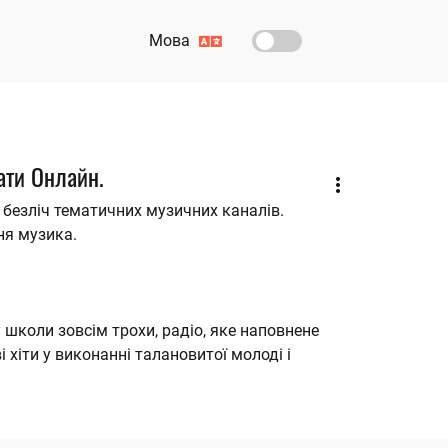
Мова
хати Онлайн.
є безліч тематичних музичних каналів.
ня музика.
у школи зовсім трохи, радіо, яке наповнене
 хіти у виконанні талановитої молоді і