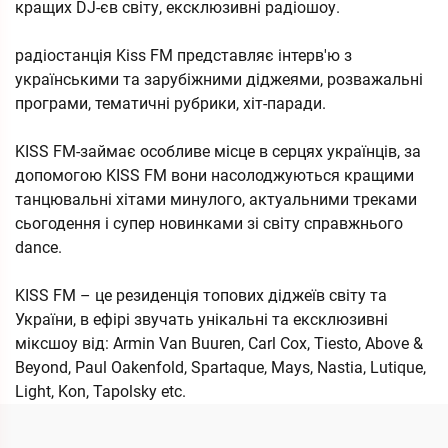
кращих DJ-єв світу, ексклюзивні радіошоу.
радіостанція Kiss FM представляє інтерв'ю з
українськими та зарубіжними діджеями, розважальні
програми, тематичні рубрики, хіт-паради.
KISS FM-займає особливе місце в серцях українців, за
допомогою KISS FM вони насолоджуються кращими
танцювальні хітами минулого, актуальними треками
сьогодення і супер новинками зі світу справжнього
dance.
KISS FM – це резиденція топових діджеїв світу та
України, в ефірі звучать унікальні та ексклюзивні
міксшоу від: Armin Van Buuren, Carl Cox, Tiesto, Above &
Beyond, Paul Oakenfold, Spartaque, Mays, Nastia, Lutique,
Light, Kon, Tapolsky etc.