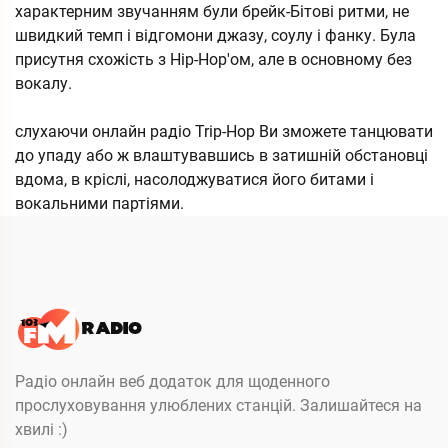
характерним звучанням були брейк-Бітові ритми, не
швидкий темп і відгомони джазу, соулу і фанку. Була
присутня схожість з Hip-Hop'ом, але в основному без
вокалу.
слухаючи онлайн радіо Trip-Hop Ви зможете танцювати
до упаду або ж влаштувавшись в затишній обстановці
вдома, в кріслі, насолоджуватися його битами і
вокальними партіями.
Радіо онлайн веб додаток для щоденного
прослуховування улюблених станцій. Залишайтеся на
хвилі :)