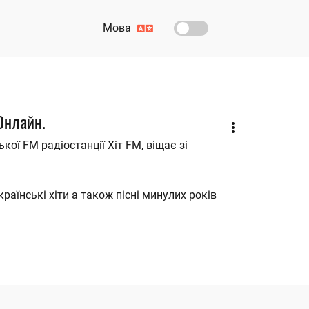
Мова
 Онлайн.
ької FM радіостанції Хіт FM, віщає зі
раїнські хіти а також пісні минулих років