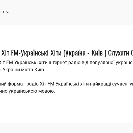
нр
 Хіт FM-Українські Хіти (Україна - Київ ) Слухати
Хіт FM Українські хіти-інтернет радіо від популярної українс
і України міста Київ.
ий формат радіо Хіт FM Українські хіти-найкращі сучасні ук
чно українською мовою.