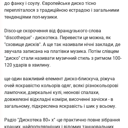
до фанку і соулу. Європейське диско тісно
перепліталося з традиційною естрадою і загальними
тенденціями поп-музики.
Disco-це скорочення від французького слова
"discotheque" - дискотека. Перевести це можна, як
"сховище дисків". А ще так називали нічні заклади, де
звучала записана на платівки музика. Потім слівцем
"диско" стали називати музичний стиль з ритмом 100-
120 ударів в хвилину.
ще один важливий елемент диско-блискуча, ріжуча
очей яскравістю кольорів одяг, всякі різнокольорові
лампочки, дзеркальні кулі, неонові спалахи,
довжелезні відкладні коміри, височенні зачіски - в
загальному, підкреслена яскравість і шик у всьому.
Радіо "Дискотека 80» х" -це практично повне зібрання
кращих, найпопулярніших і відомих танцювальних