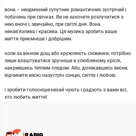
вона – неодмінний супутник романтичних зустрічей і
побачень при свічках. Ви не захочете розлучитися з
нею вночі і, звичайно, при світлі дня. Вона
ненав'язлива і красива. Ця музика зробить ваше
життя приємніше і добрішим.
коли за вікном дощ або кружляють сніжинки, потрібно
лише влаштуватися зручніше в улюбленому кріслі,
накрившись теплим пледом. Або, дочекавшись весни,
відчинити вікно назустріч сонцю, світлу і любові.
і зробити голосніше-нехай чують і радіють з вами всі,
хто любить життя!