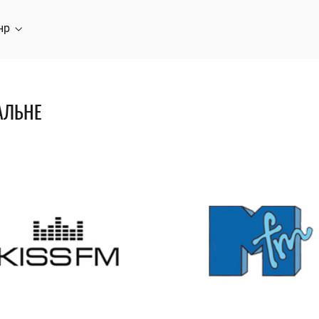
нр
АЛЬНЕ