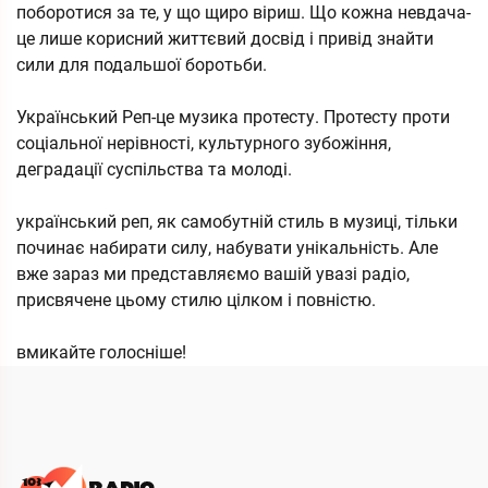
поборотися за те, у що щиро віриш. Що кожна невдача-
це лише корисний життєвий досвід і привід знайти
сили для подальшої боротьби.
Український Реп-це музика протесту. Протесту проти
соціальної нерівності, культурного зубожіння,
деградації суспільства та молоді.
український реп, як самобутній стиль в музиці, тільки
починає набирати силу, набувати унікальність. Але
вже зараз ми представляємо вашій увазі радіо,
присвячене цьому стилю цілком і повністю.
вмикайте голосніше!