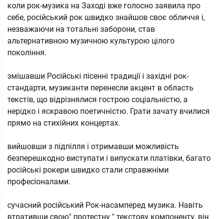
коли рок-музика на Заході вже голосно заявила про
себе, російський рок швидко знайшов своє обличчя і,
незважаючи на тотальні заборони, став
альтернативною музичною культурою цілого
покоління.
змішавши Російські пісенні традиції і західні рок-
стандарти, музиканти перенесли акцент в область
текстів, що відрізнялися гострою соціальністю, а
нерідко і яскравою поетичністю. Грати зачату вчилися
прямо на стихійних концертах.
вийшовши з підпілля і отримавши можливість
безперешкодно виступати і випускати платівки, багато
російські рокери швидко стали справжніми
професіоналами.
сучасний російський Рок-насамперед музика. Навіть
втративши свою" протестну " текстову компоненту, він