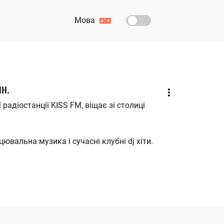
Мова
йн.
 радіостанції KISS FM, віщає зі столиці
вальна музика і сучасні клубні dj хіти.