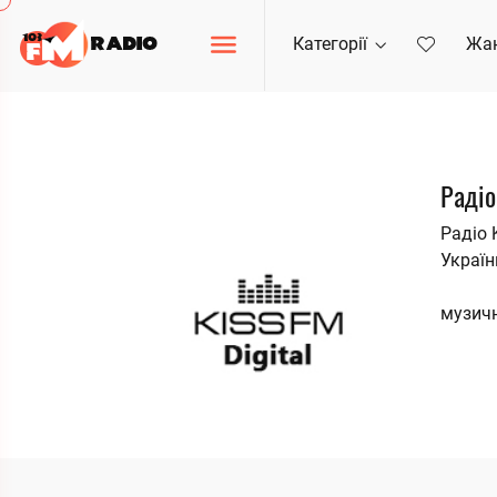
Категорії
Жа
Радіо
Радіо 
Україн
музичн