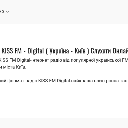
нр
 KISS FM - Digital ( Україна - Київ ) Слухати Онла
KISS FM Digital-інтернет радіо від популярної української FM
и міста Київ.
ий формат радіо KISS FM Digital-найкраща електронна танцю