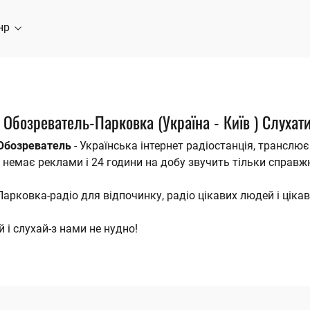
нр
 Обозреватель-Парковка (Україна - Київ ) Слухат
 Обозреватель
- Українська інтернет радіостанція, транслю
і немає реклами і 24 години на добу звучить тільки справж
Парковка-радіо для відпочинку, радіо цікавих людей і цікав
 і слухай-з нами не нудно!