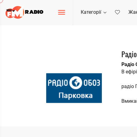
Категорії
Жа
Радіо
Радіо
В ефір
радіо 
Вмикай